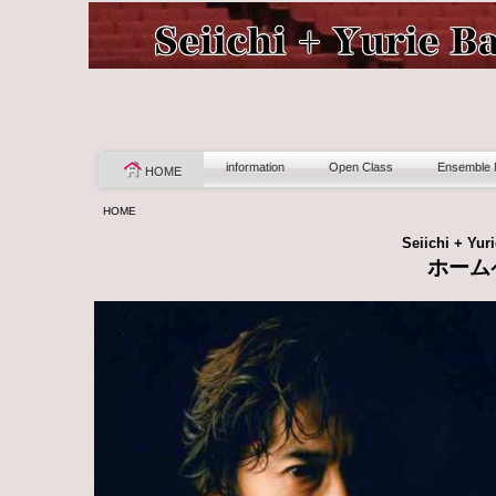
information
Open Class
Ensemble
HOME
HOME
Seiichi + Yur
ホーム