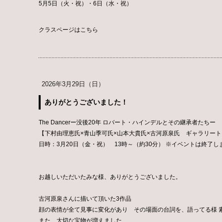
5月5日（火・祝）・6日（水・祝）
クラスページはこちら
2026年3月29日（日）
ありがとうございました！
The Dancerー没後20年 ロバート・ハインデルとその継承者たちー
【下村由理恵氏×青山季可氏×山本大貴氏×古河原泉氏 ギャラリート
日時：3月20日（金・祝） 13時～（約30分） ※イベントは終了し
お越しいただいたみな様、ありがとうございました。
古河原泉さんに描いて頂いた3作品
顔の表情が全て見事に変化があり その場面の台詞を、語ってる様 
また 大切な宝物が増えました